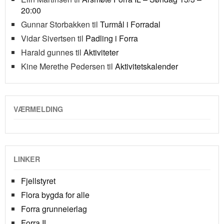
20:00
Gunnar Storbakken
til
Turmål i Forradal
Vidar Sivertsen
til
Padling i Forra
Harald gunnes
til
Aktiviteter
Kine Merethe Pedersen
til
Aktivitetskalender
VÆRMELDING
LINKER
Fjellstyret
Flora bygda for alle
Forra grunneierlag
Forra IL