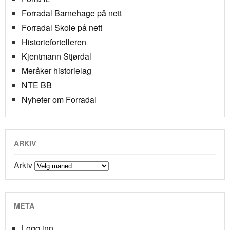
Forradal Barnehage på nett
Forradal Skole på nett
Historiefortelleren
Kjentmann Stjørdal
Meråker historielag
NTE BB
Nyheter om Forradal
ARKIV
Arkiv
META
Logg inn