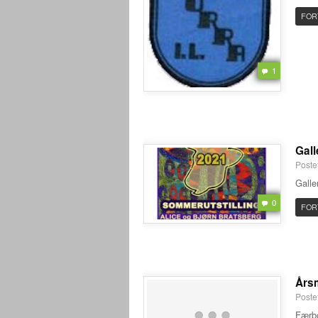
FOR
1
Gall
Poste
Galle
0
FOR
Årsm
Postet
Færbø