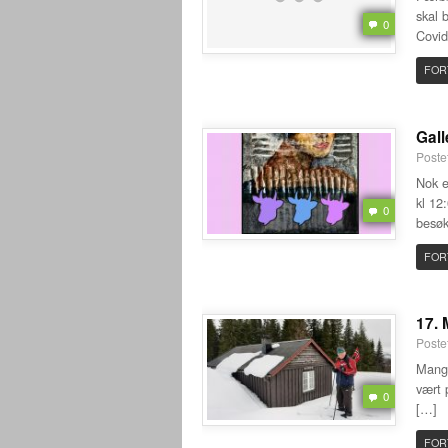
skal 
0
Covid
FOR
Gall
Poste
Nok e
kl 12
0
besøk
FOR
17. 
Poste
Mange
vært 
0
[…]
FOR