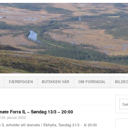
FÆRBYGGEN
BUTIKKEN VÅR
OM FORRADAL
BILDE
øte Forra IL – Søndag 13/3 – 20:00
t 20. januar 2022
 IL avholder sitt årsmøte i Skihytta, Søndag 21/3 - kl 20:00