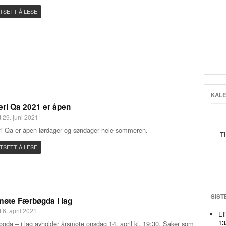
TSETT Å LESE
KAL
eri Qa 2021 er åpen
t 29. juni 2021
ri Qa er åpen lørdager og søndager hele sommeren.
T
TSETT Å LESE
SIST
øte Færbøgda i lag
 6. april 2021
El
13
gda – i lag avholder årsmøte onsdag 14. april kl. 19:30. Saker som