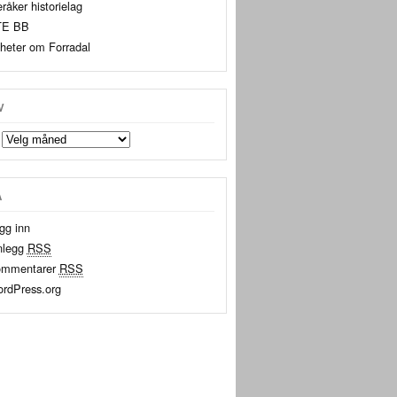
råker historielag
TE BB
heter om Forradal
V
A
gg inn
nlegg
RSS
mmentarer
RSS
rdPress.org