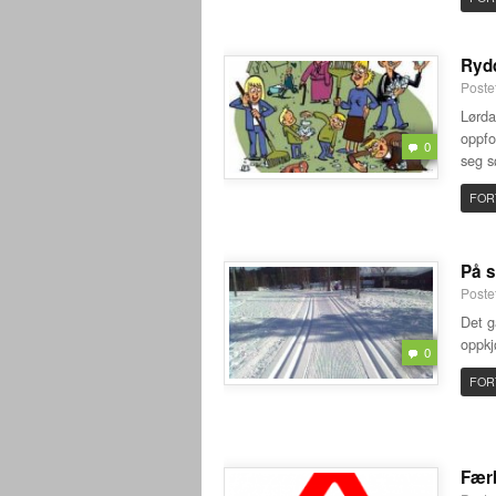
Ryd
Poste
Lørda
oppfo
0
seg s
FOR
På s
Postet
Det g
oppkj
0
FOR
Færb