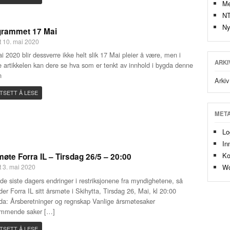
Me
N
Ny
grammet 17 Mai
t 10. mai 2020
i 2020 blir dessverre ikke helt slik 17 Mai pleier å være, men i
ARKI
 artikkelen kan dere se hva som er tenkt av innhold i bygda denne
n
Arkiv
TSETT Å LESE
MET
Lo
In
Ko
øte Forra IL – Tirsdag 26/5 – 20:00
Wo
t 3. mai 2020
 de siste dagers endringer i restriksjonene fra myndighetene, så
der Forra IL sitt årsmøte i Skihytta, Tirsdag 26, Mai, kl 20:00
a: Årsberetninger og regnskap Vanlige årsmøtesaker
ommende saker […]
TSETT Å LESE