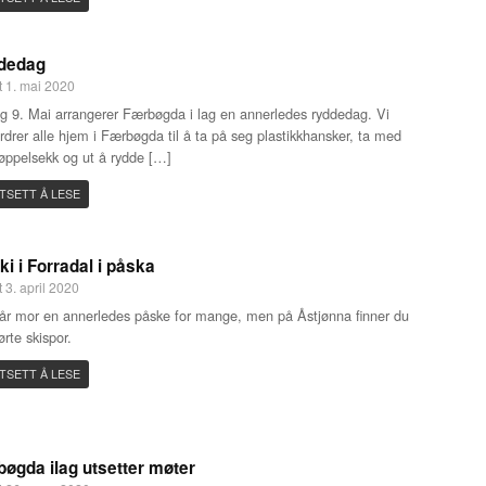
dedag
t 1. mai 2020
g 9. Mai arrangerer Færbøgda i lag en annerledes ryddedag. Vi
rdrer alle hjem i Færbøgda til å ta på seg plastikkhansker, ta med
øppelsekk og ut å rydde […]
TSETT Å LESE
ki i Forradal i påska
 3. april 2020
år mor en annerledes påske for mange, men på Åstjønna finner du
ørte skispor.
TSETT Å LESE
øgda ilag utsetter møter