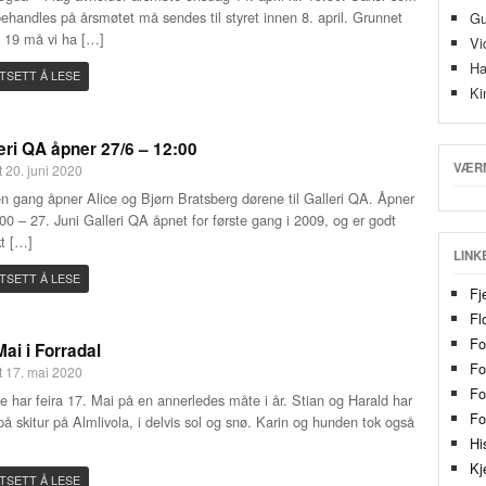
behandles på årsmøtet må sendes til styret innen 8. april. Grunnet
Gu
 19 må vi ha […]
Vi
Ha
TSETT Å LESE
Ki
eri QA åpner 27/6 – 12:00
VÆR
t 20. juni 2020
n gang åpner Alice og Bjørn Bratsberg dørene til Galleri QA. Åpner
:00 – 27. Juni Galleri QA åpnet for første gang i 2009, og er godt
t […]
LINK
TSETT Å LESE
Fje
Fl
Fo
Mai i Forradal
Fo
t 17. mai 2020
Fo
 har feira 17. Mai på en annerledes måte i år. Stian og Harald har
Fo
på skitur på Almlivola, i delvis sol og snø. Karin og hunden tok også
Hi
Kj
TSETT Å LESE