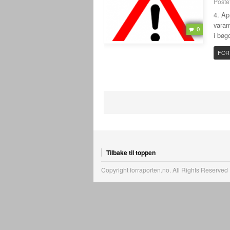
Poste
4. Ap
varam
0
i bøg
FOR
Tilbake til toppen
Copyright forraporten.no. All Rights Reserved