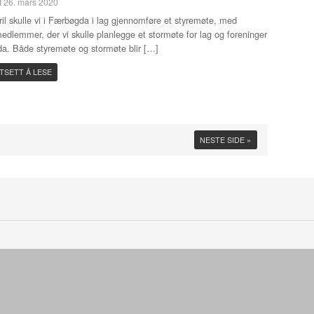
t 26. mars 2020
ril skulle vi i Færbøgda i lag gjennomføre et styremøte, med
edlemmer, der vi skulle planlegge et stormøte for lag og foreninger
da. Både styremøte og stormøte blir […]
TSETT Å LESE
NESTE SIDE »