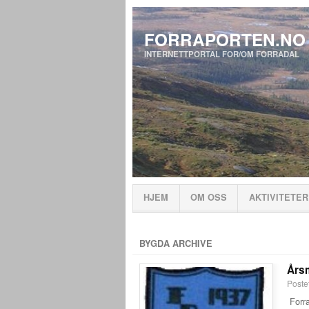
FORRAPORTEN.NO
INTERNETTPORTAL FOR/OM FORRADAL
HJEM
OM OSS
AKTIVITETER
BYGDA ARCHIVE
Årsm
Poste
Forra