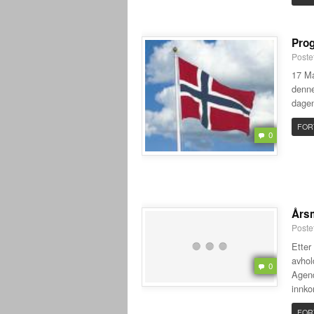
Pro
Poste
17 Ma
denne
dage
FOR
0
Årsm
Poste
Etter
avhol
0
Agend
innk
FOR