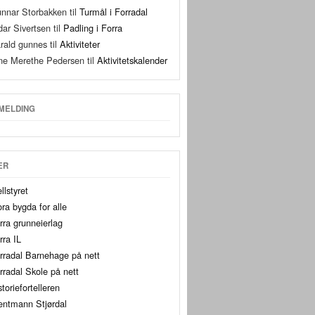
nnar Storbakken
til
Turmål i Forradal
dar Sivertsen
til
Padling i Forra
rald gunnes
til
Aktiviteter
ne Merethe Pedersen
til
Aktivitetskalender
MELDING
ER
llstyret
ora bygda for alle
rra grunneierlag
rra IL
rradal Barnehage på nett
rradal Skole på nett
storiefortelleren
entmann Stjørdal