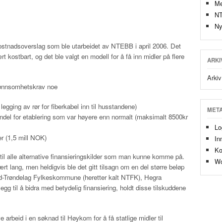
Me
N
Ny
kostnadsoverslag som ble utarbeidet av NTEBB i april 2006. Det
ært kostbart, og det ble valgt en modell for å få inn midler på flere
ARKI
Arkiv
lønnsomhetskrav noe
egging av rør for fiberkabel inn til husstandene)
MET
del for etablering som var høyere enn normalt (maksimalt 8500kr
Lo
der (1,5 mill NOK)
In
Ko
il alle alternative finansieringskilder som man kunne komme på.
Wo
t lang, men heldigvis ble det gitt tilsagn om en del større beløp
rd-Trøndelag Fylkeskommune (heretter kalt NTFK), Hegra
egg til å bidra med betydelig finansiering, holdt disse tilskuddene
 arbeid i en søknad til Høykom for å få statlige midler til