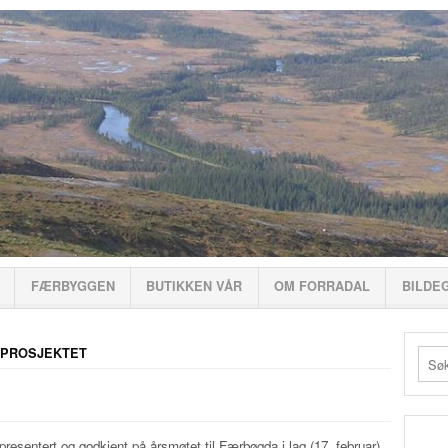
FÆRBYGGEN
BUTIKKEN VÅR
OM FORRADAL
BILDE
-PROSJEKTET
 presentert og godkjent på årsmøtet til Færbøgda i lag (17. februar),