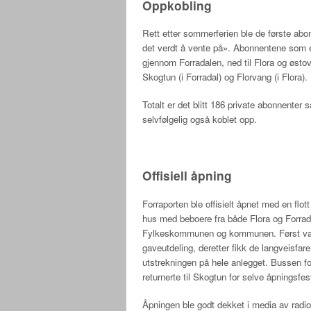
Oppkobling
Rett etter sommerferien ble de første abo
det verdt å vente på». Abonnentene som er
gjennom Forradalen, ned til Flora og østo
Skogtun (i Forradal) og Florvang (i Flora).
Totalt er det blitt 186 private abonnenter
selvfølgelig også koblet opp.
Offisiell åpning
Forraporten ble offisielt åpnet med en flot
hus med beboere fra både Flora og Forradal
Fylkeskommunen og kommunen. Først var de
gaveutdeling, deretter fikk de langveisfa
utstrekningen på hele anlegget. Bussen fo
returnerte til Skogtun for selve åpningsfes
Åpningen ble godt dekket i media av radio