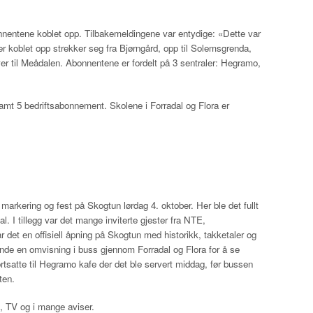
nnentene koblet opp. Tilbakemeldingene var entydige: «Dette var
 koblet opp strekker seg fra Bjørngård, opp til Solemsgrenda,
ver til Meådalen. Abonnentene er fordelt på 3 sentraler: Hegramo,
 samt 5 bedriftsabonnement. Skolene i Forradal og Flora er
t markering og fest på Skogtun lørdag 4. oktober. Her ble det fullt
. I tillegg var det mange inviterte gjester fra NTE,
t en offisiell åpning på Skogtun med historikk, takketaler og
rende en omvisning i buss gjennom Forradal og Flora for å se
rtsatte til Hegramo kafe der det ble servert middag, før bussen
ten.
, TV og i mange aviser.