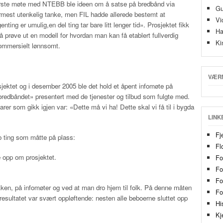
ørste møte med NTEBB ble ideen om å satse på bredbånd via
Gu
nærmest utenkelig tanke, men FIL hadde allerede bestemt at
Vi
enting er umulig,en del ting tar bare litt lenger tid». Prosjektet fikk
Ha
 prøve ut en modell for hvordan man kan få etablert fullverdig
Ki
kommersielt lønnsomt.
VÆR
ektet og i desember 2005 ble det hold et åpent infomøte på
bredbåndet» presentert med de tjenester og tilbud som fulgte med.
er som gikk igjen var: «Dette må vi ha! Dette skal vi få til i bygda
LINK
Fje
to ting som måtte på plass:
Fl
 opp om prosjektet.
Fo
Fo
Fo
tikken, på infomøter og ved at man dro hjem til folk. På denne måten
Fo
g resultatet var svært oppløftende: nesten alle beboerne sluttet opp
Hi
Kj