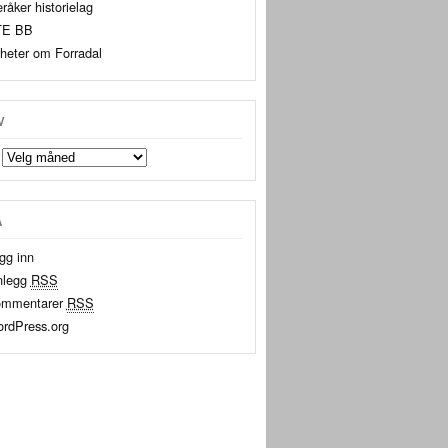
råker historielag
TE BB
heter om Forradal
V
A
gg inn
nlegg
RSS
mmentarer
RSS
rdPress.org