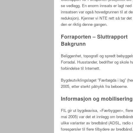
se vedlegg. En enorm innsats er lagt ned
innsatsen var også hovedgrunnen til at den
reduksjon). Kjenner vi NTE rett så tar det 
den er riktig denne gangen.
Forraporten – Sluttrapport
Bakgrunn
Beliggenhet, topografi og spredt bebyggel
Forradal. Husstander, bedrifter og skole ha
forbindelse til Internett.
Bygdeutviklingslaget ”Færbøgda i lag” (her
2005, etter sterkt påtrykk fra beboerne.
Informasjon og mobilisering
FIL gir ut bygdeavisa, «Færbyggen», flere g
mai 2005) var det et innlegg om bredbånds
ulike varianter av bredbånd (ADSL, radio og
forespørsler til flere tilbydere av bredbå