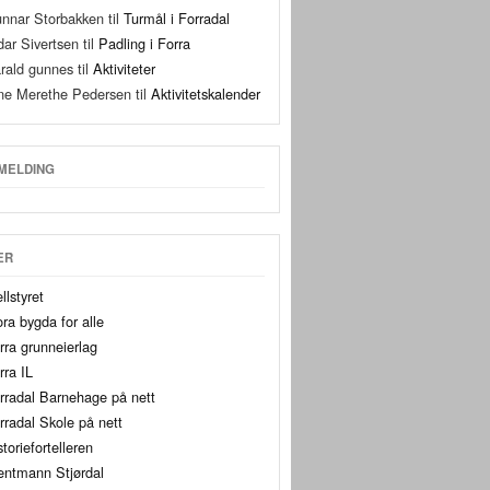
nnar Storbakken
til
Turmål i Forradal
dar Sivertsen
til
Padling i Forra
rald gunnes
til
Aktiviteter
ne Merethe Pedersen
til
Aktivitetskalender
MELDING
ER
llstyret
ora bygda for alle
rra grunneierlag
rra IL
rradal Barnehage på nett
rradal Skole på nett
storiefortelleren
entmann Stjørdal