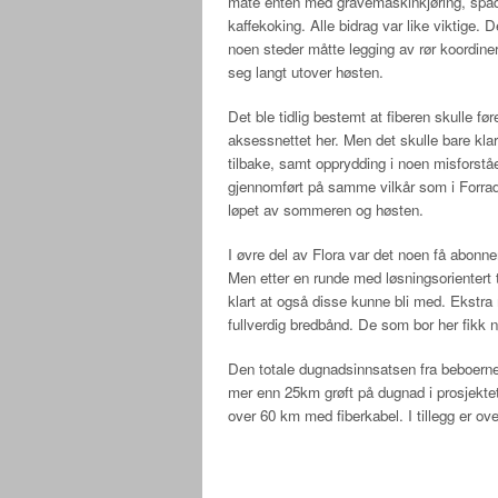
måte enten med gravemaskinkjøring, spade, 
kaffekoking. Alle bidrag var like viktige. 
noen steder måtte legging av rør koordine
seg langt utover høsten.
Det ble tidlig bestemt at fiberen skulle fø
aksessnettet her. Men det skulle bare klar
tilbake, samt opprydding i noen misforståe
gjennomført på samme vilkår som i Forrad
løpet av sommeren og høsten.
I øvre del av Flora var det noen få abonnen
Men etter en runde med løsningsorientert t
klart at også disse kunne bli med. Ekstra m
fullverdig bredbånd. De som bor her fikk ne
Den totale dugnadsinnsatsen fra beboerne 
mer enn 25km grøft på dugnad i prosjektet.
over 60 km med fiberkabel. I tillegg er ov