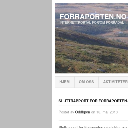
FORRAPORTEN.NO
INTERNETTPORTAL FOR/OM FORRADAL
HJEM
OM OSS
AKTIVITETER
SLUTTRAPPORT FOR FORRAPORTEN
Postet av
Oddbjørn
on
18. mai 2010
Sluttrapport for Forraporten-prosjektet ble