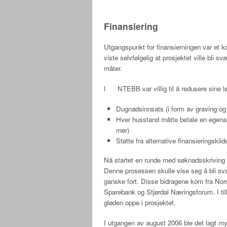
Finansiering
Utgangspunkt for finansierningen var et 
viste selvfølgelig at prosjektet ville bli sv
måter.
l NTEBB var villig til å redusere sine 
Dugnadsinnsats (i form av graving og l
Hver husstand måtte betale en egenan
mer)
Støtte fra alternative finansieringskil
Nå startet en runde med søknadsskriving t
Denne prosessen skulle vise seg å bli svær
ganske fort. Disse bidragene kom fra No
Sparebank og Stjørdal Næringsforum. I till
gløden oppe i prosjektet.
I utgangen av august 2006 ble det lagt mye