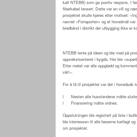
kalt NTEBB) som ga positiv respons. I f
fiberkabel lansert. Dette var en vill og 
prosjektet skulle kjøres etter mottoet: «Ing
navnet «Forraporten» og et hovedmål var å
bredbånd i distrikt der utbygging ikke er 
NTEBB tente på ideen og ble med på prosj
oppvekstsenteret i bygda. Her ble «super
Etter møtet var alle oppglødd og kommentar
vår!».
For å få til prosjektet var det i hovedsak 
l Nesten alle husstandene måtte slutte
l Finansiering måtte ordnes.
Oppslutningen ble registrert på liste i bu
ble interressen til alle beoerne kartlagt o
om prosjektet.