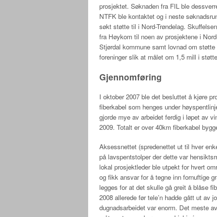
prosjektet. Søknaden fra FIL ble dessver
NTFK ble kontaktet og i neste søknadsrun
søkt støtte til i Nord-Trøndelag. Skuffelsen
fra Høykom til noen av prosjektene i Nord-
Stjørdal kommune samt lovnad om støtte f
foreninger slik at målet om 1,5 mill i støtt
Gjennomføring
I oktober 2007 ble det besluttet å kjøre p
fiberkabel som henges under høyspentlinj
gjorde mye av arbeidet ferdig i løpet av vi
2009. Totalt er over 40km fiberkabel bygg
Aksessnettet (spredenettet ut til hver en
på lavspentstolper der dette var hensikts
lokal prosjektleder ble utpekt for hvert om
og fikk ansvar for å tegne inn fornuftige g
legges for at det skulle gå greit å blåse f
2008 allerede før tele’n hadde gått ut av j
dugnadsarbeidet var enorm. Det meste av g