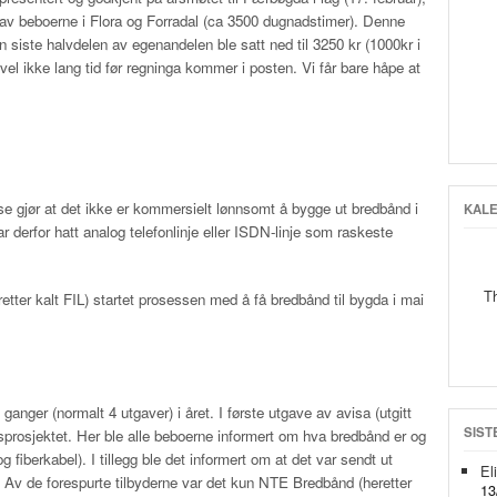
 av beboerne i Flora og Forradal (ca 3500 dugnadstimer). Denne
 siste halvdelen av egenandelen ble satt ned til 3250 kr (1000kr i
vel ikke lang tid før regninga kommer i posten. Vi får bare håpe at
se gjør at det ikke er kommersielt lønnsomt å bygge ut bredbånd i
KAL
r derfor hatt analog telefonlinje eller ISDN-linje som raskeste
T
etter kalt FIL) startet prosessen med å få bredbånd til bygda i mai
anger (normalt 4 utgaver) i året. I første utgave av avisa (utgitt
SIST
prosjektet. Her ble alle beboerne informert om hva bredbånd er og
 fiberkabel). I tillegg ble det informert om at det var sendt ut
El
nd. Av de forespurte tilbyderne var det kun NTE Bredbånd (heretter
13