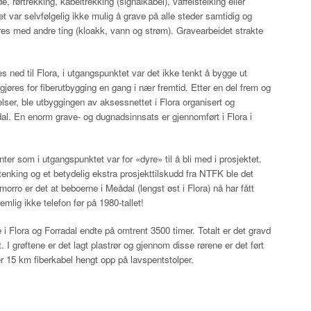
rørtrekking, kabeltrekking (signalkabel), vaffelsteiking eller
Det var selvfølgelig ikke mulig å grave på alle steder samtidig og
res med andre ting (kloakk, vann og strøm). Gravearbeidet strakte
res ned til Flora, i utgangspunktet var det ikke tenkt å bygge ut
gjøres for fiberutbygging en gang i nær fremtid. Etter en del frem og
lser, ble utbyggingen av aksessnettet i Flora organisert og
al. En enorm grave- og dugnadsinnsats er gjennomført i Flora i
ter som i utgangspunktet var for «dyre» til å bli med i prosjektet.
enking og et betydelig ekstra prosjekttilskudd fra NTFK ble det
orro er det at beboerne i Meådal (lengst øst i Flora) nå har fått
mlig ikke telefon før på 1980-tallet!
i Flora og Forradal endte på omtrent 3500 timer. Totalt er det gravd
 I grøftene er det lagt plastrør og gjennom disse rørene er det ført
er 15 km fiberkabel hengt opp på lavspentstolper.