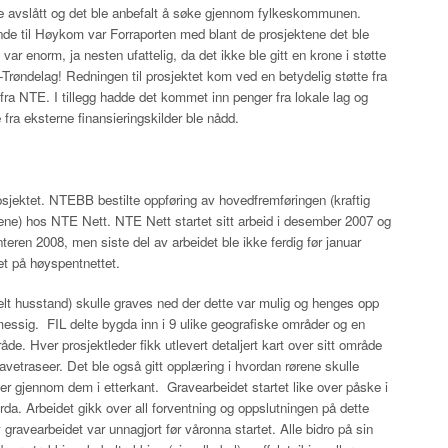
re avslått og det ble anbefalt å søke gjennom fylkeskommunen.
de til Høykom var Forraporten med blant de prosjektene det ble
 var enorm, ja nesten ufattelig, da det ikke ble gitt en krone i støtte
Trøndelag! Redningen til prosjektet kom ved en betydelig støtte fra
ra NTE. I tillegg hadde det kommet inn penger fra lokale lag og
e fra eksterne finansieringskilder ble nådd.
rosjektet. NTEBB bestilte oppføring av hovedfremføringen (kraftig
ene) hos NTE Nett. NTE Nett startet sitt arbeid i desember 2007 og
nteren 2008, men siste del av arbeidet ble ikke ferdig før januar
et på høyspentnettet.
kelt husstand) skulle graves ned der dette var mulig og henges opp
messig. FIL delte bygda inn i 9 ulike geografiske områder og en
råde. Hver prosjektleder fikk utlevert detaljert kart over sitt område
ravetraseer. Det ble også gitt opplæring i hvordan rørene skulle
iber gjennom dem i etterkant. Gravearbeidet startet like over påske i
orda. Arbeidet gikk over all forventning og oppslutningen på dette
ravearbeidet var unnagjort før våronna startet. Alle bidro på sin