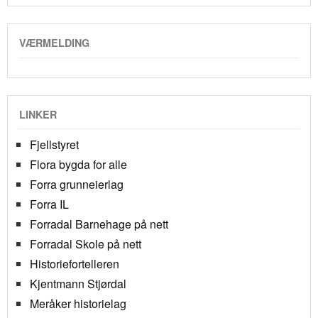
VÆRMELDING
LINKER
Fjellstyret
Flora bygda for alle
Forra grunneierlag
Forra IL
Forradal Barnehage på nett
Forradal Skole på nett
Historiefortelleren
Kjentmann Stjørdal
Meråker historielag