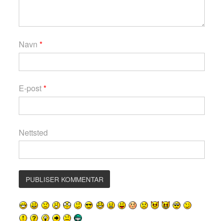
Navn
*
E-post
*
Nettsted